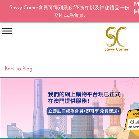
關
Savvy Corner會員可得到最多5%折扣以及神秘禮品一份
閉
立即成為會員
.
Become A Member!
名字
*
姓氏
*
Back to Blog
電郵地址
*
Continue account creation