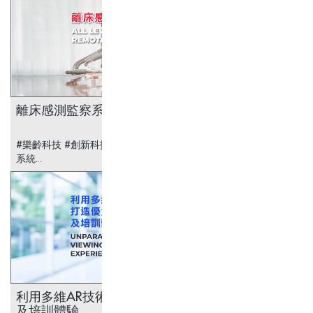
離床感測監察系統
#樂齡科技 #創新科技 #醫療科技 #離床感測監察
系統...
利用多維AR技術 打造優質教學
及培訓體驗