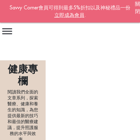
關
Savvy Corner會員可得到最多5%折扣以及神秘禮品一份
閉
立即成為會員
.
Become A Member!
名字
*
姓氏
*
健康專
電郵地址
*
欄
閱讀我們全面的
Continue account creation
文章系列，探索
醫療、健康和養
生的知識，為您
提供最新的技巧
和最佳的醫療建
議，提升照護服
務的水平與效
率。