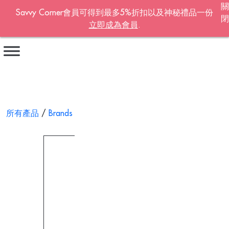
關
Savvy Corner會員可得到最多5%折扣以及神秘禮品一份
閉
立即成為會員
.
Become A Member!
名字
*
姓氏
*
所有產品
/
Brands
/ 燕麥柔軟去角質霜 100g
電郵地址
*
Continue account creation