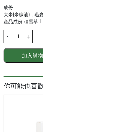
成份
大米(米糠油)，燕麥，藥蜀葵(藥蜀葵精華)，積雪草(積雪草精
產品成份 積雪草 | 米糠油 | 燕麥 |
-
+
燕
麥
柔
加入購物車
HKD$
360.00
軟
去
角
質
你可能也喜歡...
霜
100g
數
量