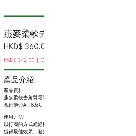
燕麥柔軟去角質霜 100g
HKD$
360.00
HKD$
342.00
| Gold Membership Price
產品介紹
產品資料
燕麥柔軟去角質霜能溫和去除面部角質，滋養肌膚。燕麥精華
含維他命A，B及C，能為肌膚保濕及提升肌膚質素。積雪草
使用方法:
以打圈的方式輕輕按摩，然後在臉上停留5分鐘。用水徹底沖洗
獲得最佳效果。避免接觸眼睛和嘴巴區域。