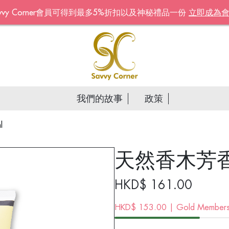
avvy Corner會員可得到最多5%折扣以及神秘禮品一份
立即成為
Become A Mem
名字
*
姓氏
*
我們的故事
政策
電郵地址
*
l
天然香木芳香護
Continue account creat
HKD$
161.00
HKD$
153.00
| Gold Membersh