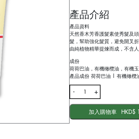
產品介紹
產品資料
天然香木芳香護髮素使秀髮及頭
髮，幫助強化髮質，避免開叉折
由純植物精華提煉而成，不含人
成份
荷荷巴油，有機橄欖油，有機玉
產品成份 荷荷巴油 | 有機橄欖油
-
+
天
然
香
加入購物車
HKD$
1
木
芳
香
護