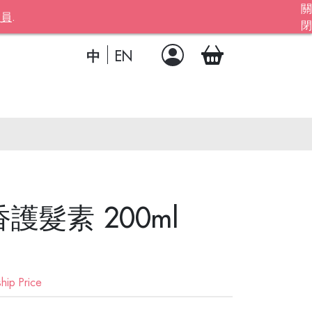
關
會員
.
閉
ber!
中
EN
髮素 200ml
ion
ip Price