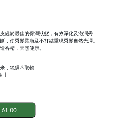
皮處於最佳的保濕狀態，有效淨化及滋潤秀
斷，使秀髮柔順及不打結重現秀髮自然光澤。
造香精，天然健康。
米，絲綢萃取物
 |
61.00