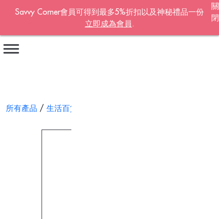
關
Savvy Corner會員可得到最多5%折扣以及神秘禮品一份
閉
立即成為會員
.
Become A Member!
名字
*
姓氏
*
所有產品
/
生活百貨
/ OL 100 發熱保暖披肩
電郵地址
*
Continue account creation