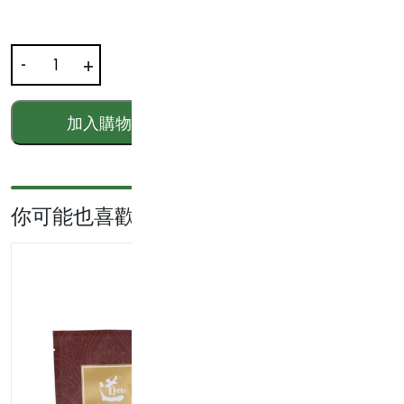
-
+
OL
100
發
加入購物車
HKD$
699.00
熱
保
暖
披
你可能也喜歡...
肩
數
量