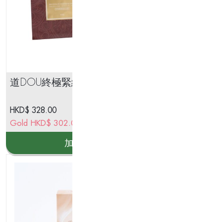
道DOU終極緊緻提拉面膜5片
道
紙 
HKD$
328.00
HK
Gold
HKD$
302.00
Go
加入購物車