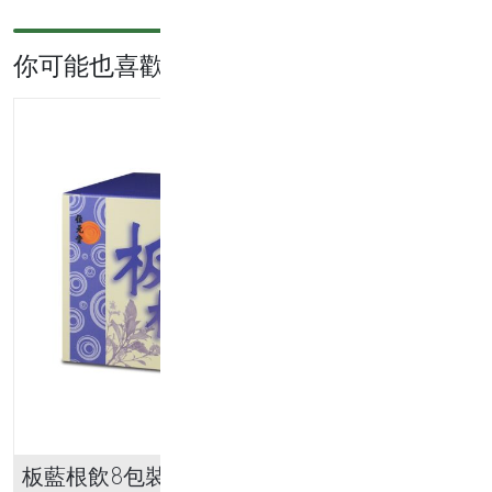
42
包
你可能也喜歡...
裝
數
量
板藍根飲8包裝
唧