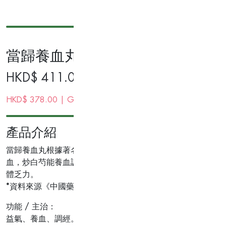
當歸養血丸42包裝
HKD$
411.00
HKD$
378.00
| Gold Membership Price
產品介紹
當歸養血丸根據著名經典藥方，選用當歸、炒白芍、阿膠及炙
血，炒白芍能養血調經，阿膠可補血滋陰，炙黃芪有益氣補中
體乏力。
*資料來源《中國藥典》
功能 / 主治：
益氣、養血、調經。用於氣血兩虛所致的肢體乏力。詳見說明