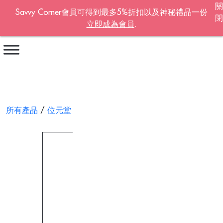
關
Savvy Corner會員可得到最多5%折扣以及神秘禮品一份
閉
立即成為會員
.
Become A Member!
名字
*
姓氏
*
所有產品
/
位元堂
/ 當歸養血丸42包裝
電郵地址
*
Continue account creation