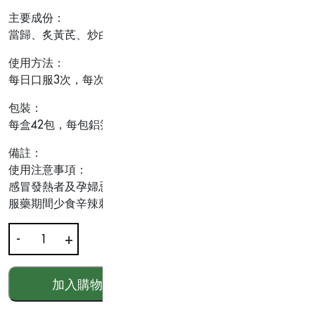
主要成份：
當歸、炙黃芪、炒白芍、茯苓、阿膠、牡丹皮及其他中藥材等
使用方法：
每日口服3次，每次2包。溫水送服。
包裝：
每盒42包，每包鋁箔袋淨重為4.5克
備註：
使用注意事項：
感冒發熱者及孕婦忌用。月經期間或因溫熱蘊結致月經不調者
服藥期間少食辛辣刺激食物。
-
+
當
歸
養
加入購物車
HKD$
411.00
血
丸