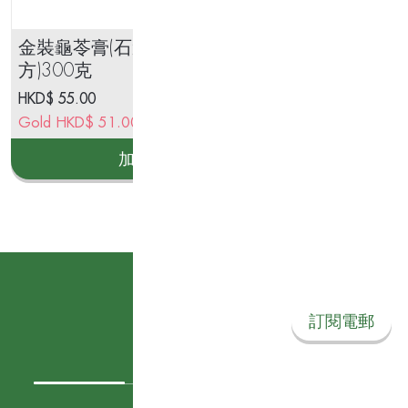
金裝龜苓膏(石斛解毒配
燕
方)300克
HKD$
55.00
HK
Gold
HKD$
51.00
Go
加入購物車
訂閱我們的電郵
訂閱電郵