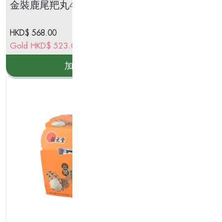
金裝鹿尾羓丸40包裝
蔘
HKD$
568.00
HK
Gold
HKD$
523.00
Go
加入購物車