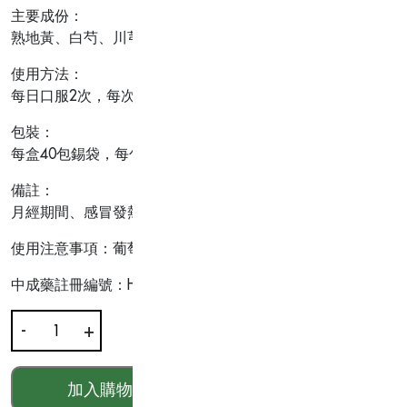
主要成份：
熟地黃、白芍、川芎、當歸、黨參、黃芪、白朮、茯苓、香附
使用方法：
每日口服2次，每次1包(2粒膠囊)，用溫水送服。
包裝：
每盒40包錫袋，每包2粒膠囊
備註：
月經期間、感冒發熱者及孕婦忌服。
使用注意事項：葡萄糖六磷酸去氫酵素缺乏症(蠶豆症)患者，
中成藥註冊編號：HKC-11031
-
+
白
鳳-
青
加入購物車
HKD$
208.00
春