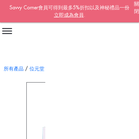
關
Savvy Corner會員可得到最多5%折扣以及神秘禮品一份
閉
立即成為會員
.
Become A Member!
名字
*
姓氏
*
所有產品
/
位元堂
/ 白鳳-青春配方40包裝
電郵地址
*
Continue account creation