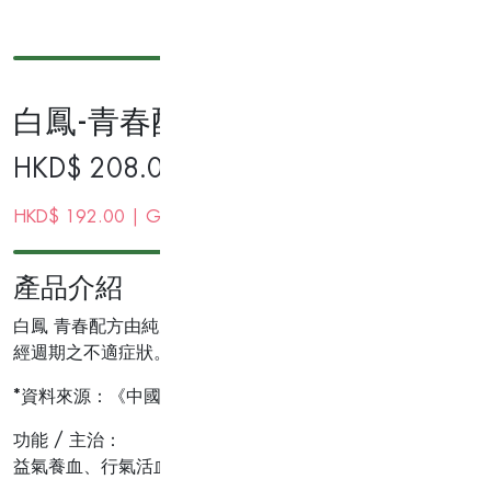
白鳳-青春配方40包裝
HKD$
208.00
HKD$
192.00
| Gold Membership Price
產品介紹
白鳳 青春配方由純天然中藥配製，並加入珍珠，配合傳統蒸製
經週期之不適症狀。*珍珠具有潤膚的功效。
*資料來源：《中國藥典》2010年版
功能 / 主治：
益氣養血、行氣活血，滋補肝腎，滋養肌膚，舒緩月經週期之