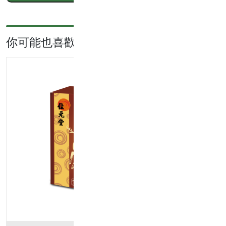
配
方
40
你可能也喜歡...
包
裝
數
量